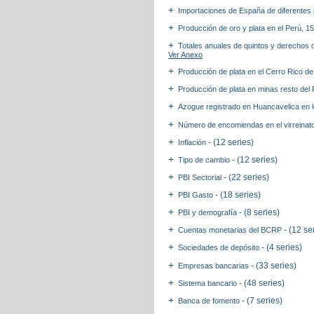
Importaciones de España de diferentes 
Producción de oro y plata en el Perú, 
Totales anuales de quintos y derechos d
Ver Anexo
Producción de plata en el Cerro Rico de
Producción de plata en minas resto del
Azogue registrado en Huancavelica en l
Número de encomiendas en el virreinat
- (12 series)
Inflación
- (12 series)
Tipo de cambio
- (22 series)
PBI Sectorial
- (18 series)
PBI Gasto
- (8 series)
PBI y demografía
- (12 se
Cuentas monetarias del BCRP
- (4 series)
Sociedades de depósito
- (33 series)
Empresas bancarias
- (48 series)
Sistema bancario
- (7 series)
Banca de fomento