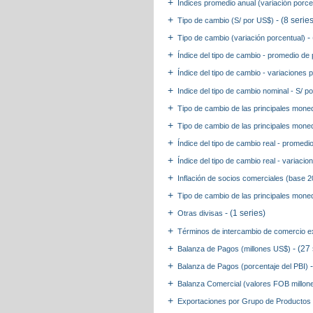
Índices promedio anual (variación porc
- (8 serie
Tipo de cambio (S/ por US$)
-
Tipo de cambio (variación porcentual)
Índice del tipo de cambio - promedio de
Índice del tipo de cambio - variaciones
Indice del tipo de cambio nominal - S/
Tipo de cambio de las principales mone
Tipo de cambio de las principales moned
Índice del tipo de cambio real - promed
Índice del tipo de cambio real - variac
Inflación de socios comerciales (base 
Tipo de cambio de las principales mone
- (1 series)
Otras divisas
Términos de intercambio de comercio ex
- (27
Balanza de Pagos (millones US$)
Balanza de Pagos (porcentaje del PBI)
Balanza Comercial (valores FOB millo
Exportaciones por Grupo de Productos