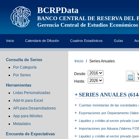
BCRPData
BANCO CENTRAL DE RESERVA DEL 
Gerencia Central de Estudios Económicos
Inicio
Calendario de Difusión
Cuadros Estadísticos
Guías
Ac
Consulta de Series
Inicio
/
Series Anuales
Por Categoría
Desde:
Por Series
Hasta:
Herramientas
Listas Personalizadas
SERIES ANUALES
(6144
Add-In para Excel
Cuentas monetarias de las sociedades 
API para Desarrolladores
Exportaciones por Departamento (Valo
App para Móviles
Liquidez y crédito al sector privado (va
Metadatos
Importaciones por Aduana (Valores FO
Encuesta de Expectativas
Liquidez y crédito al sector privado (po