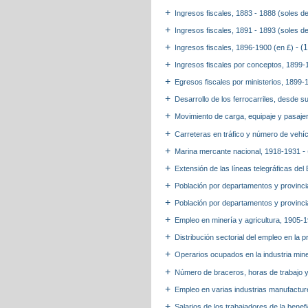
Ingresos fiscales, 1883 - 1888 (soles d
Ingresos fiscales, 1891 - 1893 (soles d
- (
Ingresos fiscales, 1896-1900 (en £)
Ingresos fiscales por conceptos, 1899-
Egresos fiscales por ministerios, 1899-
Desarrollo de los ferrocarriles, desde
Movimiento de carga, equipaje y pasaj
Carreteras en tráfico y número de vehíc
-
Marina mercante nacional, 1918-1931
Extensión de las líneas telegráficas de
Población por departamentos y provinc
Población por departamentos y provinc
Empleo en minería y agricultura, 1905
Distribución sectorial del empleo en la
Operarios ocupados en la industria mi
Número de braceros, horas de trabajo y
Empleo en varias industrias manufactu
Salarios de los trabajadores de la ben