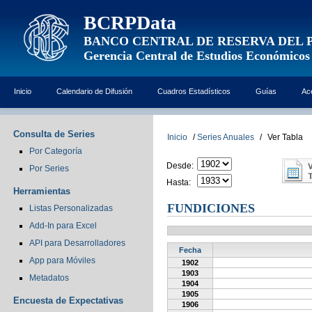
BCRPData
BANCO CENTRAL DE RESERVA DEL 
Gerencia Central de Estudios Económicos
Inicio
Calendario de Difusión
Cuadros Estadísticos
Guías
Ac
Consulta de Series
Inicio
/
Series Anuales
/
Ver Tabla
Por Categoría
Desde:
Por Series
Hasta:
Herramientas
FUNDICIONES
Listas Personalizadas
Add-In para Excel
API para Desarrolladores
Fecha
App para Móviles
1902
1903
Metadatos
1904
1905
Encuesta de Expectativas
1906