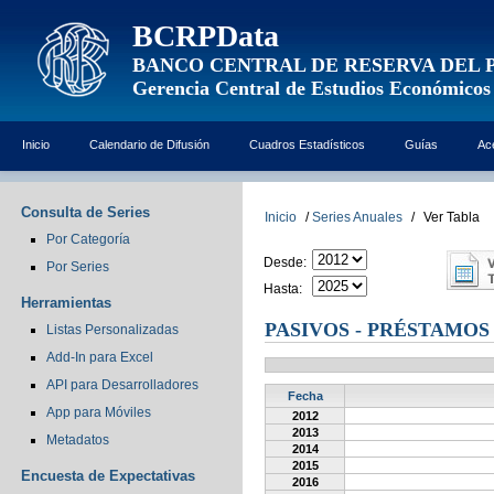
BCRPData
BANCO CENTRAL DE RESERVA DEL 
Gerencia Central de Estudios Económicos
Inicio
Calendario de Difusión
Cuadros Estadísticos
Guías
Ac
Consulta de Series
Inicio
/
Series Anuales
/
Ver Tabla
Por Categoría
Desde:
Por Series
Hasta:
Herramientas
PASIVOS - PRÉSTAMOS
Listas Personalizadas
Add-In para Excel
API para Desarrolladores
Fecha
App para Móviles
2012
2013
Metadatos
2014
2015
Encuesta de Expectativas
2016