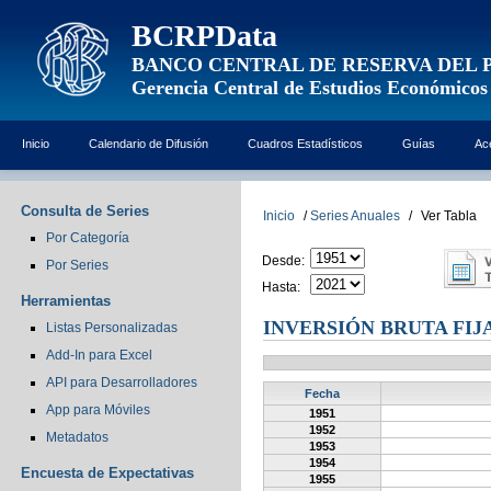
BCRPData
BANCO CENTRAL DE RESERVA DEL 
Gerencia Central de Estudios Económicos
Inicio
Calendario de Difusión
Cuadros Estadísticos
Guías
Ac
Consulta de Series
Inicio
/
Series Anuales
/
Ver Tabla
Por Categoría
Desde:
Por Series
Hasta:
Herramientas
INVERSIÓN BRUTA FIJA
Listas Personalizadas
Add-In para Excel
API para Desarrolladores
Fecha
App para Móviles
1951
1952
Metadatos
1953
1954
Encuesta de Expectativas
1955