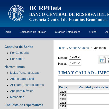
BCRPData
BANCO CENTRAL DE RESERVA DEL 
Gerencia Central de Estudios Económicos
Inicio
Calendario de Difusión
Cuadros Estadísticos
Guías
Ac
Consulta de Series
Inicio
/
Series Anuales
/
Ver Tabla
Por Categoría
Desde:
Por Series
Hasta:
Herramientas
LIMA Y CALLAO - IMP
Listas Personalizadas
Add-In para Excel
API para Desarrolladores
Fecha
Cantidad y valor de las
App para Móviles
1929
1930
Metadatos
1931
1932
Encuesta de Expectativas
1933