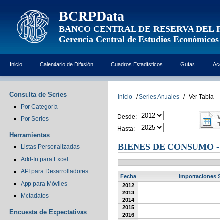
BCRPData
BANCO CENTRAL DE RESERVA DEL 
Gerencia Central de Estudios Económicos
Inicio
Calendario de Difusión
Cuadros Estadísticos
Guías
Ac
Consulta de Series
Inicio
/
Series Anuales
/
Ver Tabla
Por Categoría
Desde:
Por Series
Hasta:
Herramientas
BIENES DE CONSUMO 
Listas Personalizadas
Add-In para Excel
API para Desarrolladores
Fecha
Importaciones 
App para Móviles
2012
2013
Metadatos
2014
2015
Encuesta de Expectativas
2016