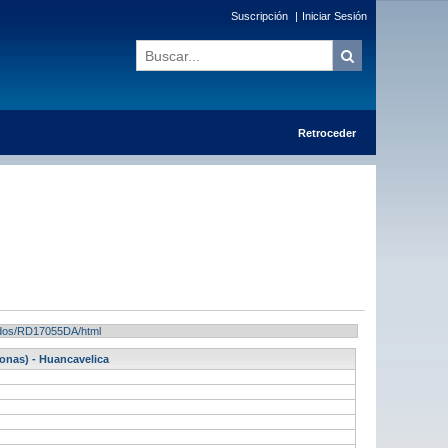
Suscripción
|
Iniciar Sesión
Retroceder
ltados/RD17055DA/html
onas) - Huancavelica