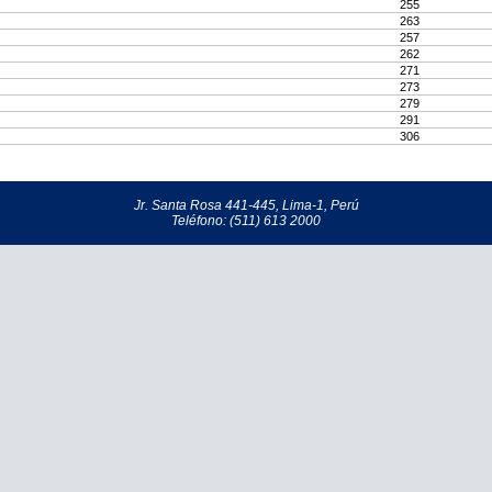
255
263
257
262
271
273
279
291
306
Jr. Santa Rosa 441-445, Lima-1, Perú
Teléfono: (511) 613 2000