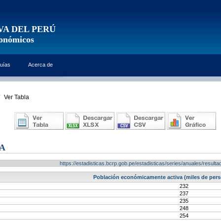
VA DEL PERÚ
conómicos
uías
Acerca de
Ver Tabla
A
https://estadisticas.bcrp.gob.pe/estadisticas/series/anuales/resu
Población económicamente activa (miles de pers
232
237
235
248
254