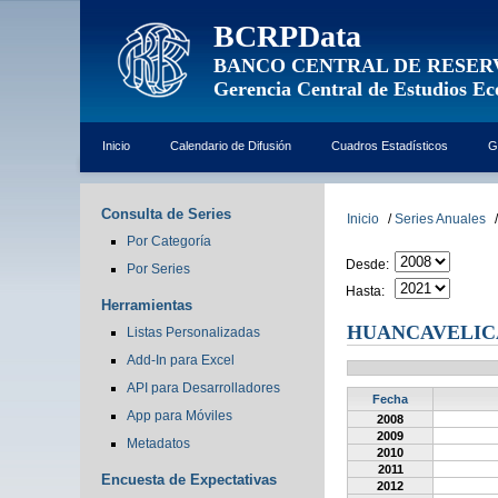
BCRPData
BANCO CENTRAL DE RESER
Gerencia Central de Estudios E
Inicio
Calendario de Difusión
Cuadros Estadísticos
G
Consulta de Series
Inicio
/
Series Anuales
/
Por Categoría
Desde:
Por Series
Hasta:
Herramientas
HUANCAVELIC
Listas Personalizadas
Add-In para Excel
API para Desarrolladores
Fecha
App para Móviles
2008
2009
Metadatos
2010
2011
Encuesta de Expectativas
2012