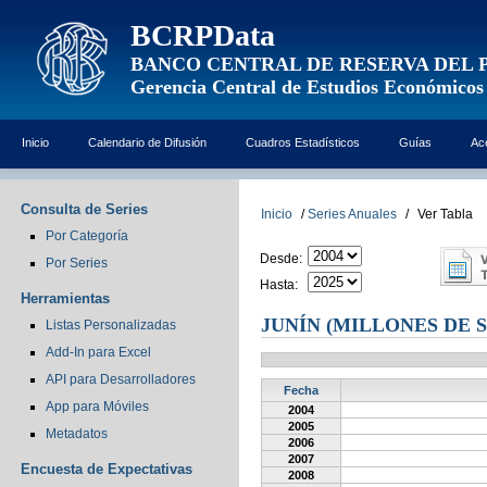
BCRPData
BANCO CENTRAL DE RESERVA DEL 
Gerencia Central de Estudios Económicos
Inicio
Calendario de Difusión
Cuadros Estadísticos
Guías
Ac
Consulta de Series
Inicio
/
Series Anuales
/
Ver Tabla
Por Categoría
Desde:
Por Series
Hasta:
Herramientas
JUNÍN (MILLONES DE 
Listas Personalizadas
Add-In para Excel
API para Desarrolladores
Fecha
App para Móviles
2004
2005
Metadatos
2006
2007
Encuesta de Expectativas
2008