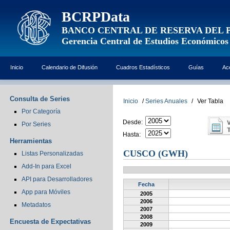
BCRPData
BANCO CENTRAL DE RESERVA DEL 
Gerencia Central de Estudios Económicos
Inicio
Calendario de Difusión
Cuadros Estadísticos
Guías
Ac
Consulta de Series
Inicio
/
Series Anuales
/
Ver Tabla
Por Categoría
Desde:
Por Series
Hasta:
Herramientas
CUSCO (GWH)
Listas Personalizadas
Add-In para Excel
API para Desarrolladores
Fecha
App para Móviles
2005
2006
Metadatos
2007
2008
Encuesta de Expectativas
2009