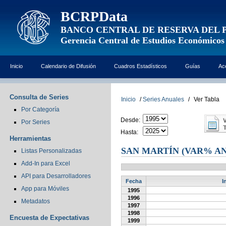
BCRPData
BANCO CENTRAL DE RESERVA DEL 
Gerencia Central de Estudios Económicos
Inicio
Calendario de Difusión
Cuadros Estadísticos
Guías
Ac
Consulta de Series
Inicio
/
Series Anuales
/
Ver Tabla
Por Categoría
Desde:
Por Series
Hasta:
Herramientas
SAN MARTÍN (VAR% A
Listas Personalizadas
Add-In para Excel
API para Desarrolladores
Fecha
I
App para Móviles
1995
1996
Metadatos
1997
1998
Encuesta de Expectativas
1999