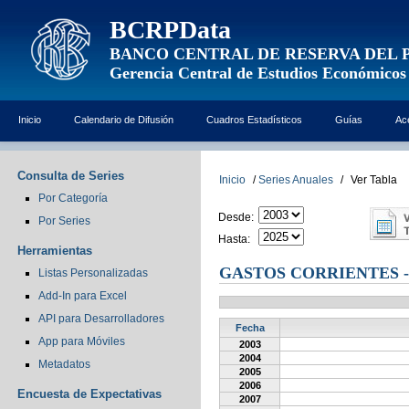
BCRPData
BANCO CENTRAL DE RESERVA DEL 
Gerencia Central de Estudios Económicos
Inicio
Calendario de Difusión
Cuadros Estadísticos
Guías
Ac
Consulta de Series
Inicio
/
Series Anuales
/
Ver Tabla
Por Categoría
Desde:
Por Series
Hasta:
Herramientas
GASTOS CORRIENTES -
Listas Personalizadas
Add-In para Excel
API para Desarrolladores
Fecha
App para Móviles
2003
2004
Metadatos
2005
2006
Encuesta de Expectativas
2007