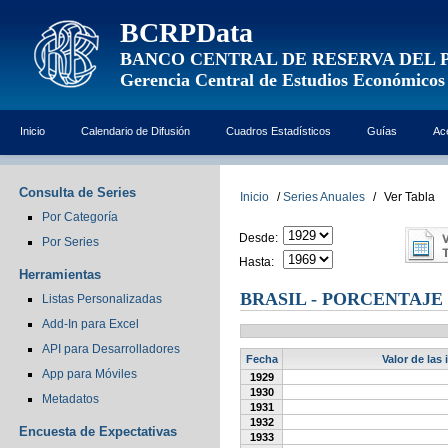
BCRPData
BANCO CENTRAL DE RESERVA DEL 
Gerencia Central de Estudios Económicos
Inicio
Calendario de Difusión
Cuadros Estadísticos
Guías
Ac
Consulta de Series
Inicio
/
Series Anuales
/
Ver Tabla
Por Categoría
Desde:
Por Series
Hasta:
Herramientas
BRASIL - PORCENTAJE
Listas Personalizadas
Add-In para Excel
API para Desarrolladores
Fecha
Valor de las
App para Móviles
1929
1930
Metadatos
1931
1932
Encuesta de Expectativas
1933