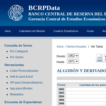
BCRPData
BANCO CENTRAL DE RESERVA DEL 
Gerencia Central de Estudios Económicos
Inicio
Calendario de Difusión
Cuadros Estadísticos
Guías
Ac
Consulta de Series
Inicio
/
Series Anuales
/
Ver Tabla
Por Categoría
Desde:
Por Series
Hasta:
Herramientas
ALGODÓN Y DERIVADOS
Listas Personalizadas
Add-In para Excel
API para Desarrolladores
Fecha
Cantidad de los prin
App para Móviles
1952
1953
Metadatos
1954
1955
Encuesta de Expectativas
1956