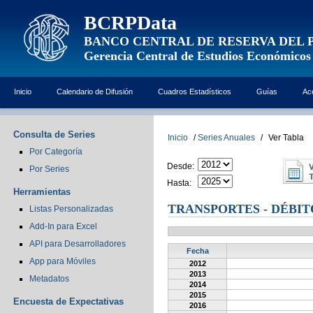
BCRPData
BANCO CENTRAL DE RESERVA DEL 
Gerencia Central de Estudios Económicos
Inicio
Calendario de Difusión
Cuadros Estadísticos
Guías
Ac
Consulta de Series
Inicio
/
Series Anuales
/
Ver Tabla
Por Categoría
Desde:
Por Series
Hasta:
Herramientas
TRANSPORTES - DÉBITO
Listas Personalizadas
Add-In para Excel
API para Desarrolladores
Fecha
App para Móviles
2012
2013
Metadatos
2014
2015
Encuesta de Expectativas
2016