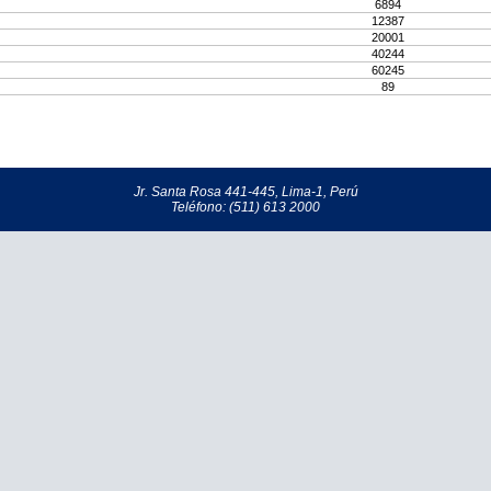
6894
12387
20001
40244
60245
89
Jr. Santa Rosa 441-445, Lima-1, Perú
Teléfono: (511) 613 2000