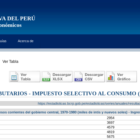
VA DEL PERÚ
conómicos
uías
Acerca de
Ver Tabla
BUTARIOS - IMPUESTO SELECTIVO AL CONSUMO (
https://estadisticas.bcrp.gob.pe/estadisticas/series/anuales/resu
esos corrientes del gobierno central, 1970-1980 (miles de intis y nuevos soles) - Ingr
2954
3697
4579
4819
5675