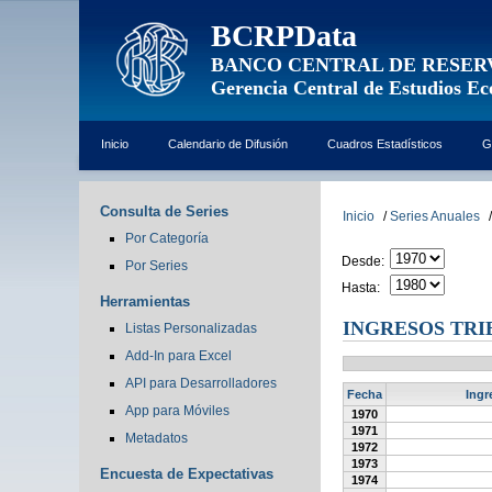
BCRPData
BANCO CENTRAL DE RESER
Gerencia Central de Estudios E
Inicio
Calendario de Difusión
Cuadros Estadísticos
G
Consulta de Series
Inicio
/
Series Anuales
/
Por Categoría
Desde:
Por Series
Hasta:
Herramientas
INGRESOS TRI
Listas Personalizadas
Add-In para Excel
API para Desarrolladores
Fecha
Ingr
App para Móviles
1970
1971
Metadatos
1972
1973
Encuesta de Expectativas
1974