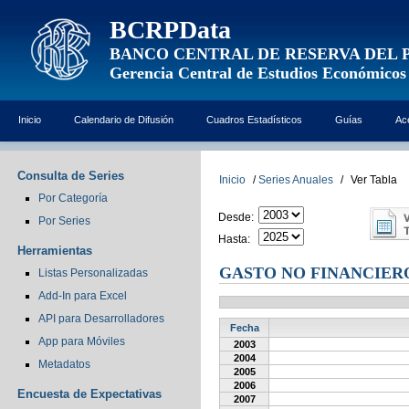
BCRPData
BANCO CENTRAL DE RESERVA DEL 
Gerencia Central de Estudios Económicos
Inicio
Calendario de Difusión
Cuadros Estadísticos
Guías
Ac
Consulta de Series
Inicio
/
Series Anuales
/
Ver Tabla
Por Categoría
Desde:
Por Series
Hasta:
Herramientas
GASTO NO FINANCIER
Listas Personalizadas
Add-In para Excel
API para Desarrolladores
Fecha
App para Móviles
2003
2004
Metadatos
2005
2006
Encuesta de Expectativas
2007