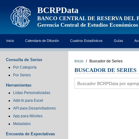
BCRPData
BANCO CENTRAL DE RESERVA DEL 
Gerencia Central de Estudios Económicos
Inicio
Calendario de Difusión
Cuadros Estadísticos
Guías
Ac
Consulta de Series
Inicio
/
Buscador de Series
Por Categoría
BUSCADOR DE SERIES
Por Series
Herramientas
Listas Personalizadas
Add-In para Excel
API para Desarrolladores
App para Móviles
Metadatos
Encuesta de Expectativas