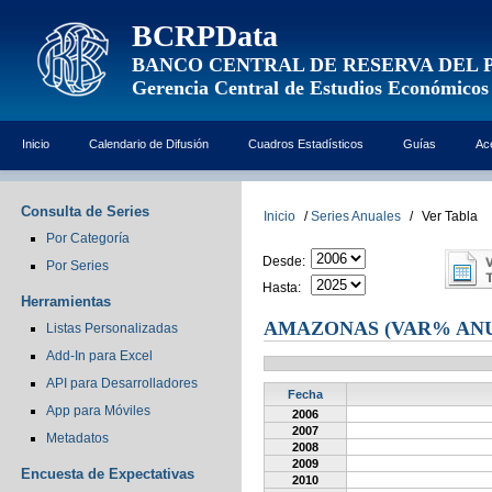
BCRPData
BANCO CENTRAL DE RESERVA DEL 
Gerencia Central de Estudios Económicos
Inicio
Calendario de Difusión
Cuadros Estadísticos
Guías
Ac
Consulta de Series
Inicio
/
Series Anuales
/
Ver Tabla
Por Categoría
Desde:
Por Series
Hasta:
Herramientas
AMAZONAS (VAR% AN
Listas Personalizadas
Add-In para Excel
API para Desarrolladores
Fecha
App para Móviles
2006
2007
Metadatos
2008
2009
Encuesta de Expectativas
2010