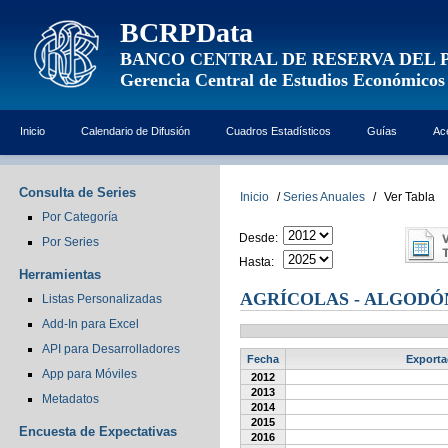
BCRPData
BANCO CENTRAL DE RESERVA DEL 
Gerencia Central de Estudios Económicos
Inicio
Calendario de Difusión
Cuadros Estadísticos
Guías
Ac
Consulta de Series
Inicio
/
Series Anuales
/
Ver Tabla
Por Categoría
Desde:
Por Series
Hasta:
Herramientas
AGRÍCOLAS - ALGODÓ
Listas Personalizadas
Add-In para Excel
API para Desarrolladores
Fecha
Exporta
App para Móviles
2012
2013
Metadatos
2014
2015
Encuesta de Expectativas
2016