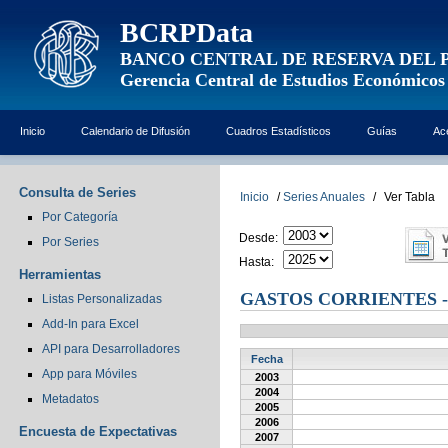
BCRPData
BANCO CENTRAL DE RESERVA DEL 
Gerencia Central de Estudios Económicos
Inicio
Calendario de Difusión
Cuadros Estadísticos
Guías
Ac
Consulta de Series
Inicio
/
Series Anuales
/
Ver Tabla
Por Categoría
Desde:
Por Series
Hasta:
Herramientas
GASTOS CORRIENTES -
Listas Personalizadas
Add-In para Excel
API para Desarrolladores
Fecha
App para Móviles
2003
2004
Metadatos
2005
2006
Encuesta de Expectativas
2007