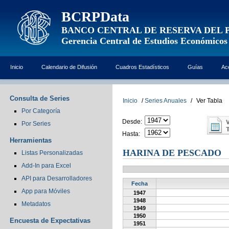
BCRPData
BANCO CENTRAL DE RESERVA DEL 
Gerencia Central de Estudios Económicos
Inicio
Calendario de Difusión
Cuadros Estadísticos
Guías
Ac
Consulta de Series
Inicio
/
Series Anuales
/
Ver Tabla
Por Categoría
Desde:
Por Series
Hasta:
Herramientas
HARINA DE PESCADO
Listas Personalizadas
Add-In para Excel
API para Desarrolladores
Fecha
App para Móviles
1947
1948
Metadatos
1949
1950
Encuesta de Expectativas
1951