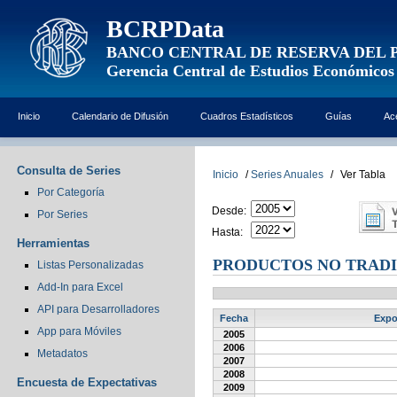
BCRPData
BANCO CENTRAL DE RESERVA DEL 
Gerencia Central de Estudios Económicos
Inicio
Calendario de Difusión
Cuadros Estadísticos
Guías
Ac
Consulta de Series
Inicio
/
Series Anuales
/
Ver Tabla
Por Categoría
Desde:
Por Series
Hasta:
Herramientas
PRODUCTOS NO TRADI
Listas Personalizadas
Add-In para Excel
API para Desarrolladores
Fecha
Expo
App para Móviles
2005
2006
Metadatos
2007
2008
Encuesta de Expectativas
2009