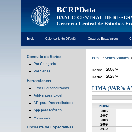
BCRPData
BANCO CENTRAL DE RESER
Gerencia Central de Estudios E
Inicio
Calendario de Difusión
Cuadros Estadísticos
G
Consulta de Series
Inicio
/
Series Anuales
/
Por Categoría
Desde:
Por Series
Hasta:
Herramientas
LIMA (VAR% A
Listas Personalizadas
Add-In para Excel
API para Desarrolladores
Fecha
App para Móviles
2006
2007
Metadatos
2008
2009
Encuesta de Expectativas
2010