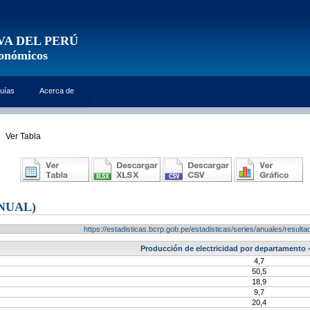
VA DEL PERÚ
conómicos
uías
Acerca de
Ver Tabla
NUAL)
https://estadisticas.bcrp.gob.pe/estadisticas/series/anuales/resu
Producción de electricidad por departamento 
4,7
50,5
18,9
9,7
20,4