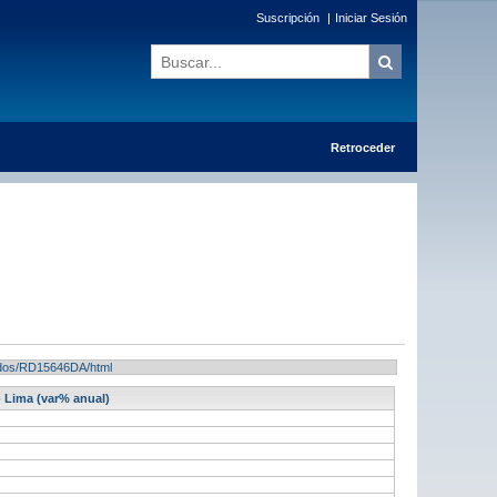
Suscripción
|
Iniciar Sesión
Retroceder
ltados/RD15646DA/html
- Lima (var% anual)