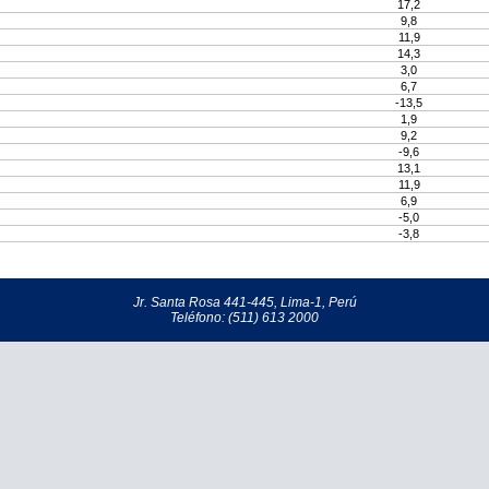
17,2
9,8
11,9
14,3
3,0
6,7
-13,5
1,9
9,2
-9,6
13,1
11,9
6,9
-5,0
-3,8
Jr. Santa Rosa 441-445, Lima-1, Perú
Teléfono: (511) 613 2000