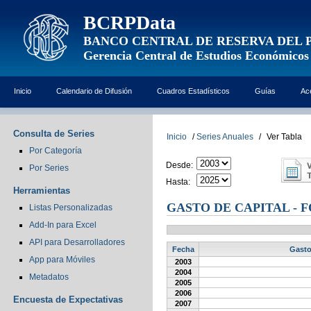
BCRPData
BANCO CENTRAL DE RESERVA DEL 
Gerencia Central de Estudios Económicos
Inicio
Calendario de Difusión
Cuadros Estadísticos
Guías
Ac
Consulta de Series
Inicio
/
Series Anuales
/
Ver Tabla
Por Categoría
Desde:
Por Series
Hasta:
Herramientas
GASTO DE CAPITAL - 
Listas Personalizadas
Add-In para Excel
API para Desarrolladores
Fecha
Gasto
App para Móviles
2003
2004
Metadatos
2005
2006
Encuesta de Expectativas
2007