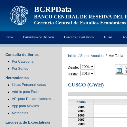
BCRPData
BANCO CENTRAL DE RESERVA DEL 
Gerencia Central de Estudios Económicos
Inicio
Calendario de Difusión
Cuadros Estadísticos
Guías
Ac
Consulta de Series
Inicio
/
Series Anuales
/
Ver Tabla
Por Categoría
Desde:
Por Series
Hasta:
Herramientas
CUSCO (GWH)
Listas Personalizadas
Add-In para Excel
API para Desarrolladores
Fecha
App para Móviles
2004
2005
Metadatos
2006
2007
Encuesta de Expectativas
2008