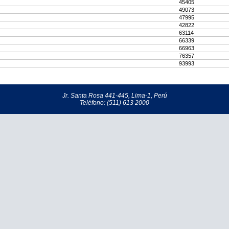
45405
49073
47995
42822
63114
66339
66963
76357
93993
Jr. Santa Rosa 441-445, Lima-1, Perú
Teléfono: (511) 613 2000