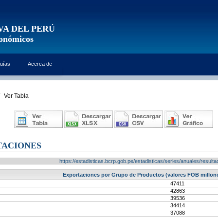
VA DEL PERÚ
conómicos
uías
Acerca de
Ver Tabla
TACIONES
https://estadisticas.bcrp.gob.pe/estadisticas/series/anuales/resu
Exportaciones por Grupo de Productos (valores FOB millone
47411
42863
39536
34414
37088