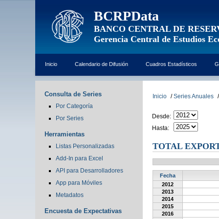
BCRPData
BANCO CENTRAL DE RESER
Gerencia Central de Estudios E
Inicio
Calendario de Difusión
Cuadros Estadísticos
G
Consulta de Series
Inicio
/
Series Anuales
/
Por Categoría
Desde:
Por Series
Hasta:
Herramientas
TOTAL EXPOR
Listas Personalizadas
Add-In para Excel
API para Desarrolladores
Fecha
App para Móviles
2012
2013
Metadatos
2014
2015
Encuesta de Expectativas
2016