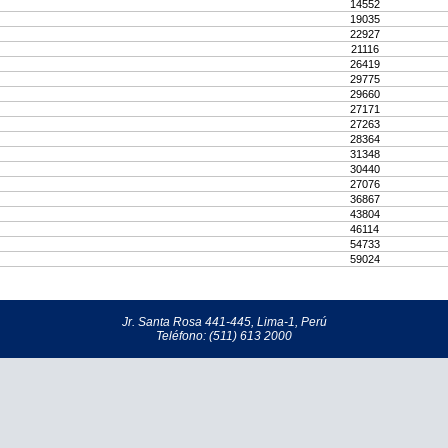
14552
19035
22927
21116
26419
29775
29660
27171
27263
28364
31348
30440
27076
36867
43804
46114
54733
59024
Jr. Santa Rosa 441-445, Lima-1, Perú
Teléfono: (511) 613 2000