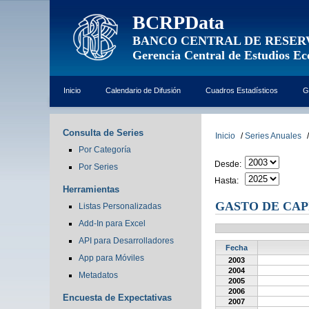
BCRPData
BANCO CENTRAL DE RESER
Gerencia Central de Estudios E
Inicio
Calendario de Difusión
Cuadros Estadísticos
G
Consulta de Series
Inicio
/
Series Anuales
/
Por Categoría
Desde:
Por Series
Hasta:
Herramientas
GASTO DE CAP
Listas Personalizadas
Add-In para Excel
API para Desarrolladores
Fecha
App para Móviles
2003
2004
Metadatos
2005
2006
Encuesta de Expectativas
2007