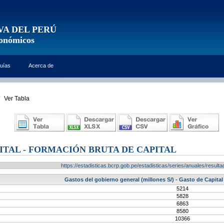
VA DEL PERÚ
conómicos
uías
Acerca de
Ver Tabla
ITAL - FORMACIÓN BRUTA DE CAPITAL
https://estadisticas.bcrp.gob.pe/estadisticas/series/anuales/resu
Gastos del gobierno general (millones S/) - Gasto de Capital
5214
5828
6863
8580
10366