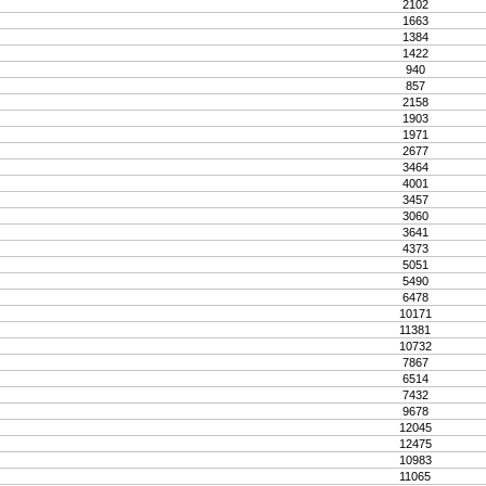
2102
1663
1384
1422
940
857
2158
1903
1971
2677
3464
4001
3457
3060
3641
4373
5051
5490
6478
10171
11381
10732
7867
6514
7432
9678
12045
12475
10983
11065