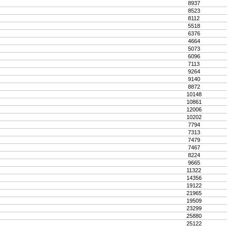
8937
8523
8112
5518
6376
4664
5073
6096
7113
9264
9140
8872
10148
10861
12006
10202
7794
7313
7479
7467
8224
9665
11322
14356
19122
21965
19509
23299
25880
25122