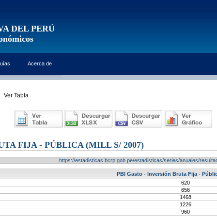
VA DEL PERÚ
conómicos
uías
Acerca de
Ver Tabla
A FIJA - PÚBLICA (MILL S/ 2007)
https://estadisticas.bcrp.gob.pe/estadisticas/series/anuales/resu
PBI Gasto - Inversión Bruta Fija - Públic
620
656
1468
1226
960