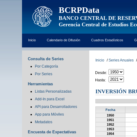
BCRPData
BANCO CENTRAL DE RESER
Gerencia Central de Estudios E
Inicio
Calendario de Difusión
Cuadros Estadísticos
G
Consulta de Series
Inicio
/
Series Anuales
/
Por Categoría
Desde:
Por Series
Hasta:
Herramientas
INVERSIÓN BRUT
Listas Personalizadas
Add-In para Excel
API para Desarrolladores
Fecha
App para Móviles
1950
1951
Metadatos
1952
1953
Encuesta de Expectativas
1954