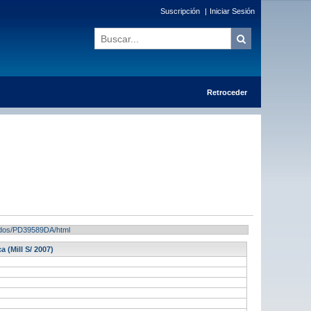
Suscripción
|
Iniciar Sesión
Retroceder
ltados/PD39589DA/html
a (Mill S/ 2007)