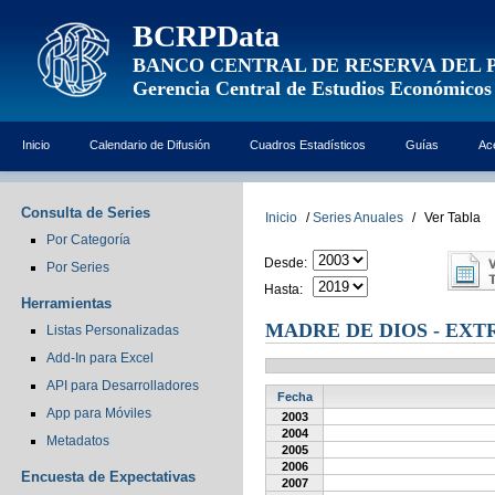
BCRPData
BANCO CENTRAL DE RESERVA DEL 
Gerencia Central de Estudios Económicos
Inicio
Calendario de Difusión
Cuadros Estadísticos
Guías
Ac
Consulta de Series
Inicio
/
Series Anuales
/
Ver Tabla
Por Categoría
Desde:
Por Series
Hasta:
Herramientas
MADRE DE DIOS - EX
Listas Personalizadas
Add-In para Excel
API para Desarrolladores
Fecha
App para Móviles
2003
2004
Metadatos
2005
2006
Encuesta de Expectativas
2007