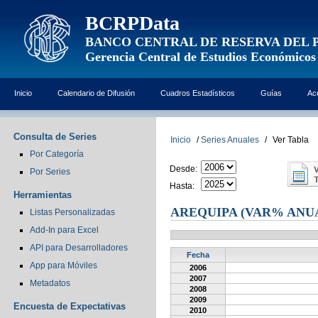
BCRPData
BANCO CENTRAL DE RESERVA DEL 
Gerencia Central de Estudios Económicos
Inicio
Calendario de Difusión
Cuadros Estadísticos
Guías
Ac
Consulta de Series
Inicio
/
Series Anuales
/
Ver Tabla
Por Categoría
Desde:
Por Series
Hasta:
Herramientas
AREQUIPA (VAR% ANU
Listas Personalizadas
Add-In para Excel
API para Desarrolladores
Fecha
App para Móviles
2006
2007
Metadatos
2008
2009
Encuesta de Expectativas
2010