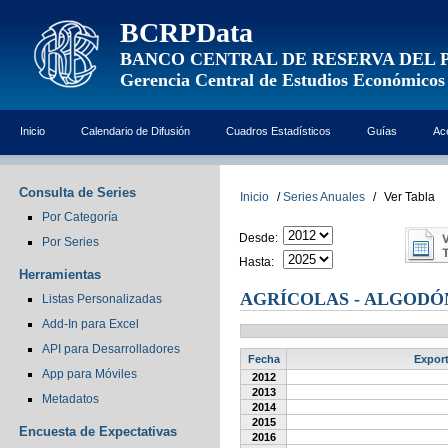
BCRPData
BANCO CENTRAL DE RESERVA DEL 
Gerencia Central de Estudios Económicos
Inicio
Calendario de Difusión
Cuadros Estadísticos
Guías
Ac
Consulta de Series
Inicio
/
Series Anuales
/
Ver Tabla
Por Categoría
Desde:
Por Series
Hasta:
Herramientas
AGRÍCOLAS - ALGODÓN
Listas Personalizadas
Add-In para Excel
API para Desarrolladores
Fecha
Export
App para Móviles
2012
2013
Metadatos
2014
2015
Encuesta de Expectativas
2016