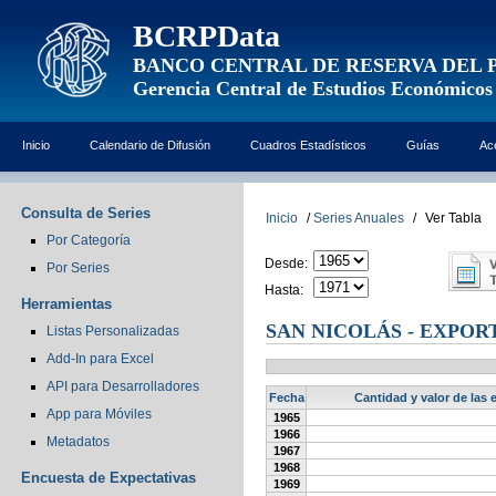
BCRPData
BANCO CENTRAL DE RESERVA DEL 
Gerencia Central de Estudios Económicos
Inicio
Calendario de Difusión
Cuadros Estadísticos
Guías
Ac
Consulta de Series
Inicio
/
Series Anuales
/
Ver Tabla
Por Categoría
Desde:
Por Series
Hasta:
Herramientas
SAN NICOLÁS - EXPOR
Listas Personalizadas
Add-In para Excel
API para Desarrolladores
Fecha
Cantidad y valor de las 
App para Móviles
1965
1966
Metadatos
1967
1968
Encuesta de Expectativas
1969