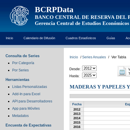
BCRPData
BANCO CENTRAL DE RESERVA DEL 
Gerencia Central de Estudios Económicos
Inicio
Calendario de Difusión
Cuadros Estadísticos
Guías
Ac
Consulta de Series
Inicio
/
Series Anuales
/
Ver Tabla
Por Categoría
Desde:
Por Series
Hasta:
Herramientas
MADERAS Y PAPELES 
Listas Personalizadas
Add-In para Excel
API para Desarrolladores
Fecha
Exp
App para Móviles
2012
2013
Metadatos
2014
2015
Encuesta de Expectativas
2016