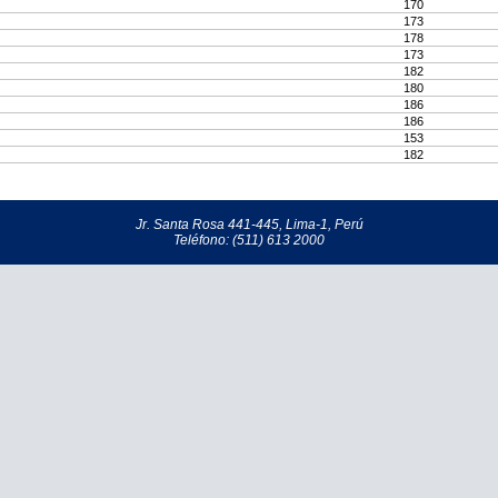
170
173
178
173
182
180
186
186
153
182
Jr. Santa Rosa 441-445, Lima-1, Perú
Teléfono: (511) 613 2000