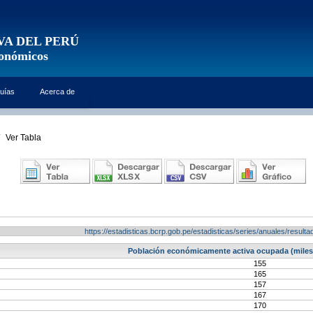
VA DEL PERÚ
conómicos
uías
Acerca de
Ver Tabla
https://estadisticas.bcrp.gob.pe/estadisticas/series/anuales/resu
Población económicamente activa ocupada (miles 
155
165
157
167
170