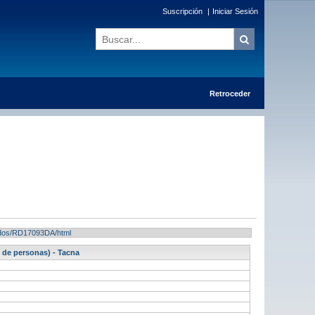
Suscripción
|
Iniciar Sesión
Retroceder
ltados/RD17093DA/html
de personas) - Tacna