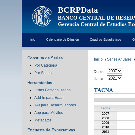
BCRPData
BANCO CENTRAL DE RESER
Gerencia Central de Estudios E
Inicio
Calendario de Difusión
Cuadros Estadísticos
G
Consulta de Series
Inicio
/
Series Anuales
/
Por Categoría
Desde:
Por Series
Hasta:
Herramientas
TACNA
Listas Personalizadas
Add-In para Excel
API para Desarrolladores
Fecha
App para Móviles
2007
2008
Metadatos
2009
2010
Encuesta de Expectativas
2011