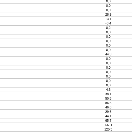
0,0
0,0
0,0
28,9
13,1
-3,4
0,2
0,0
0,0
0,0
0,0
0,0
44,3
0,0
0,0
0,0
0,0
0,0
0,0
0,0
4,3
38,1
50,8
86,5
46,6
29,6
44,1
65,7
137,1
120,3