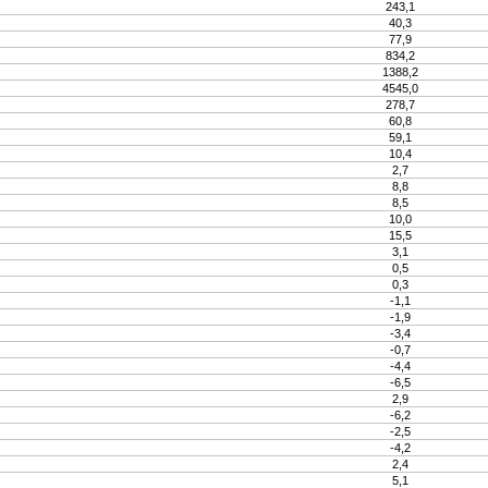
243,1
40,3
77,9
834,2
1388,2
4545,0
278,7
60,8
59,1
10,4
2,7
8,8
8,5
10,0
15,5
3,1
0,5
0,3
-1,1
-1,9
-3,4
-0,7
-4,4
-6,5
2,9
-6,2
-2,5
-4,2
2,4
5,1