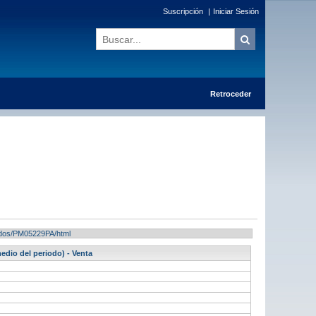
Suscripción
|
Iniciar Sesión
Retroceder
ltados/PM05229PA/html
edio del periodo) - Venta