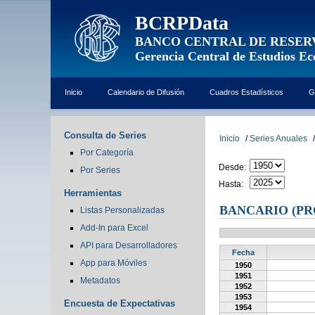
BCRPData
BANCO CENTRAL DE RESER
Gerencia Central de Estudios E
Inicio
Calendario de Difusión
Cuadros Estadísticos
G
Consulta de Series
Inicio
/
Series Anuales
/
Por Categoría
Desde:
Por Series
Hasta:
Herramientas
BANCARIO (PR
Listas Personalizadas
Add-In para Excel
API para Desarrolladores
Fecha
App para Móviles
1950
1951
Metadatos
1952
1953
Encuesta de Expectativas
1954