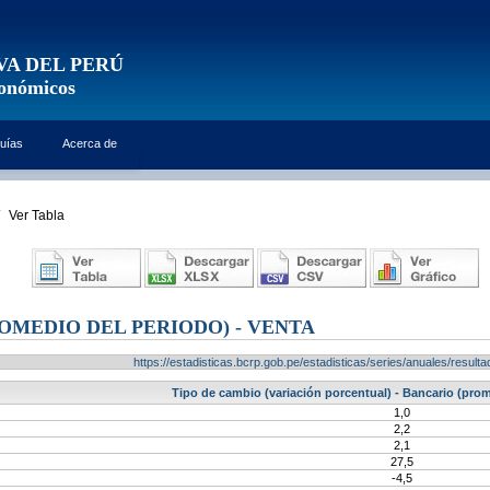
VA DEL PERÚ
conómicos
uías
Acerca de
Ver Tabla
OMEDIO DEL PERIODO) - VENTA
https://estadisticas.bcrp.gob.pe/estadisticas/series/anuales/resu
Tipo de cambio (variación porcentual) - Bancario (prom
1,0
2,2
2,1
27,5
-4,5