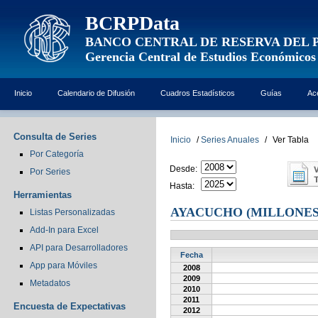
BCRPData
BANCO CENTRAL DE RESERVA DEL 
Gerencia Central de Estudios Económicos
Inicio
Calendario de Difusión
Cuadros Estadísticos
Guías
Ac
Consulta de Series
Inicio
/
Series Anuales
/
Ver Tabla
Por Categoría
Desde:
Por Series
Hasta:
Herramientas
AYACUCHO (MILLONES
Listas Personalizadas
Add-In para Excel
API para Desarrolladores
Fecha
App para Móviles
2008
2009
Metadatos
2010
2011
Encuesta de Expectativas
2012