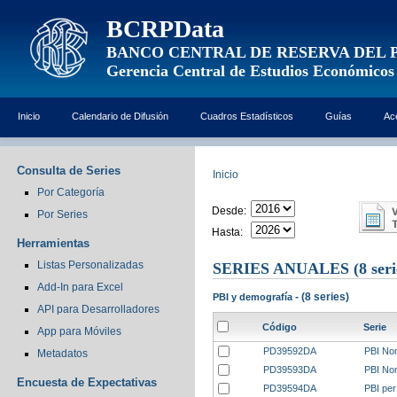
BCRPData
BANCO CENTRAL DE RESERVA DEL 
Gerencia Central de Estudios Económicos
Inicio
Calendario de Difusión
Cuadros Estadísticos
Guías
Ac
Consulta de Series
Inicio
Por Categoría
Desde:
Por Series
Hasta:
Herramientas
Listas Personalizadas
SERIES ANUALES
(8 seri
Add-In para Excel
- (8 series)
PBI y demografía
API para Desarrolladores
Código
Serie
App para Móviles
PD39592DA
PBI Nom
Metadatos
PD39593DA
PBI Nom
Encuesta de Expectativas
PD39594DA
PBI per