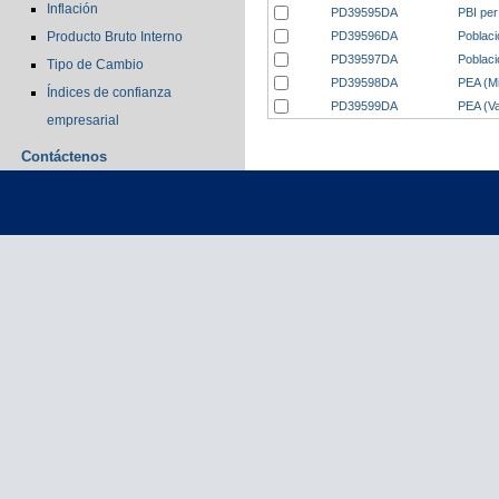
Inflación
PD39595DA
PBI per
PD39596DA
Poblaci
Producto Bruto Interno
PD39597DA
Poblaci
Tipo de Cambio
PD39598DA
PEA (M
Índices de confianza
PD39599DA
PEA (V
empresarial
Contáctenos