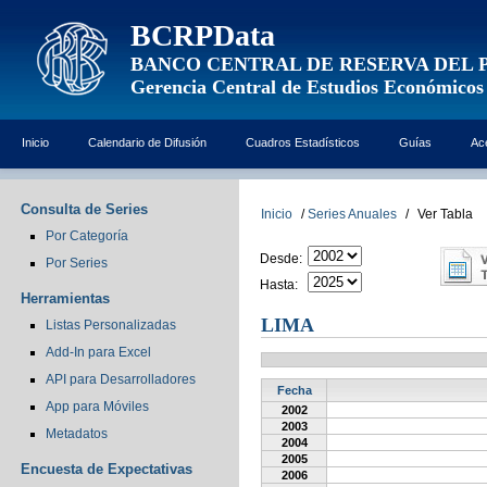
BCRPData
BANCO CENTRAL DE RESERVA DEL 
Gerencia Central de Estudios Económicos
Inicio
Calendario de Difusión
Cuadros Estadísticos
Guías
Ac
Consulta de Series
Inicio
/
Series Anuales
/
Ver Tabla
Por Categoría
Desde:
Por Series
Hasta:
Herramientas
LIMA
Listas Personalizadas
Add-In para Excel
API para Desarrolladores
Fecha
App para Móviles
2002
2003
Metadatos
2004
2005
Encuesta de Expectativas
2006