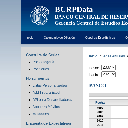
BCRPData
BANCO CENTRAL DE RESER
Gerencia Central de Estudios E
Inicio
Calendario de Difusión
Cuadros Estadísticos
G
Consulta de Series
Inicio
/
Series Anuales
/
Por Categoría
Desde:
Por Series
Hasta:
Herramientas
PASCO
Listas Personalizadas
Add-In para Excel
API para Desarrolladores
Fecha
App para Móviles
2007
2008
Metadatos
2009
2010
Encuesta de Expectativas
2011