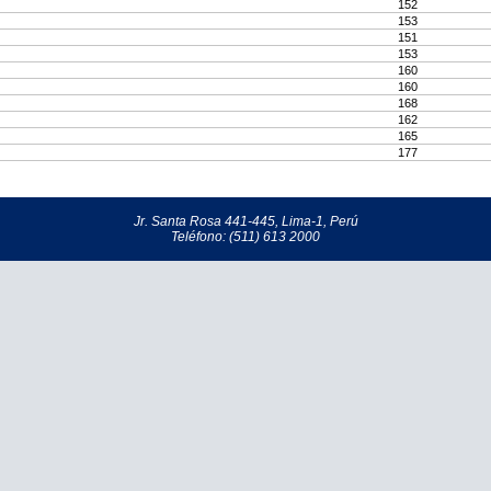
152
153
151
153
160
160
168
162
165
177
Jr. Santa Rosa 441-445, Lima-1, Perú
Teléfono: (511) 613 2000