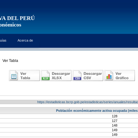
VA DEL PERÚ
conómicos
uías
Acerca de
Ver Tabla
https://estadisticas.bcrp.gob.pe/estadisticas/series/anuales/resu
Población económicamente activa ocupada (miles 
128
127
148
149
149