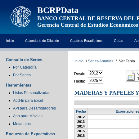
BCRPData
BANCO CENTRAL DE RESERVA DEL 
Gerencia Central de Estudios Económicos
Inicio
Calendario de Difusión
Cuadros Estadísticos
Guías
Ac
Consulta de Series
Inicio
/
Series Anuales
/
Ver Tabla
Por Categoría
Desde:
Por Series
Hasta:
Herramientas
MADERAS Y PAPELES Y
Listas Personalizadas
Add-In para Excel
API para Desarrolladores
Fecha
Exportaciones
App para Móviles
2012
2013
Metadatos
2014
2015
Encuesta de Expectativas
2016