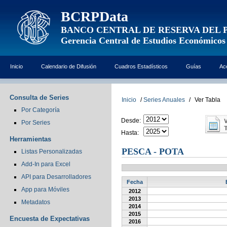
BCRPData
BANCO CENTRAL DE RESERVA DEL 
Gerencia Central de Estudios Económicos
Inicio
Calendario de Difusión
Cuadros Estadísticos
Guías
Ac
Consulta de Series
Inicio
/
Series Anuales
/
Ver Tabla
Por Categoría
Desde:
Por Series
Hasta:
Herramientas
PESCA - POTA
Listas Personalizadas
Add-In para Excel
API para Desarrolladores
Fecha
App para Móviles
2012
2013
Metadatos
2014
2015
Encuesta de Expectativas
2016