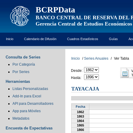
BCRPData
BANCO CENTRAL DE RESERVA DEL 
Gerencia Central de Estudios Económicos
Inicio
Calendario de Difusión
Cuadros Estadísticos
Guías
Ac
Consulta de Series
Inicio
/
Series Anuales
/
Ver Tabla
Por Categoría
Desde:
Por Series
Hasta:
Herramientas
TAYACAJA
Listas Personalizadas
Add-In para Excel
API para Desarrolladores
Fecha
App para Móviles
1862
1863
Metadatos
1864
1865
Encuesta de Expectativas
1866