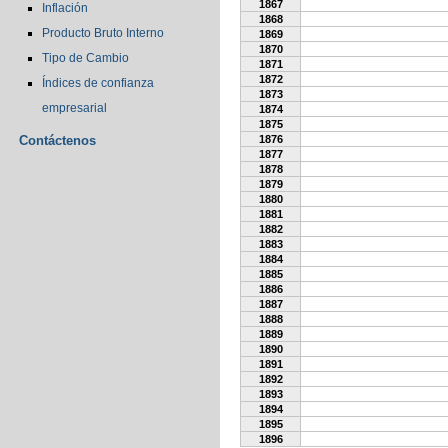
1867
Inflación
1868
Producto Bruto Interno
1869
1870
Tipo de Cambio
1871
1872
Índices de confianza
1873
empresarial
1874
1875
Contáctenos
1876
1877
1878
1879
1880
1881
1882
1883
1884
1885
1886
1887
1888
1889
1890
1891
1892
1893
1894
1895
1896