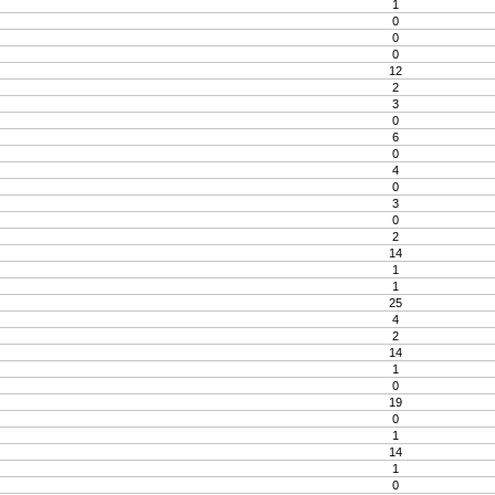
1
0
0
0
12
2
3
0
6
0
4
0
3
0
2
14
1
1
25
4
2
14
1
0
19
0
1
14
1
0