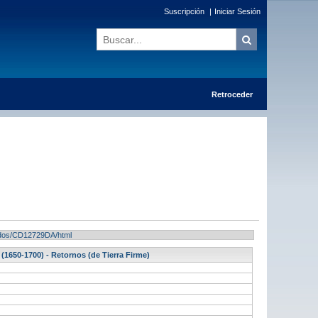
Suscripción
|
Iniciar Sesión
Retroceder
ltados/CD12729DA/html
 (1650-1700) - Retornos (de Tierra Firme)