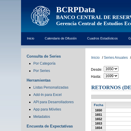
BCRPData
BANCO CENTRAL DE RESER
Gerencia Central de Estudios E
Inicio
Calendario de Difusión
Cuadros Estadísticos
G
Consulta de Series
Inicio
/
Series Anuales
/
Por Categoría
Desde:
Por Series
Hasta:
Herramientas
RETORNOS (DE
Listas Personalizadas
Add-In para Excel
API para Desarrolladores
Fecha
App para Móviles
1650
1651
Metadatos
1652
1653
Encuesta de Expectativas
1654