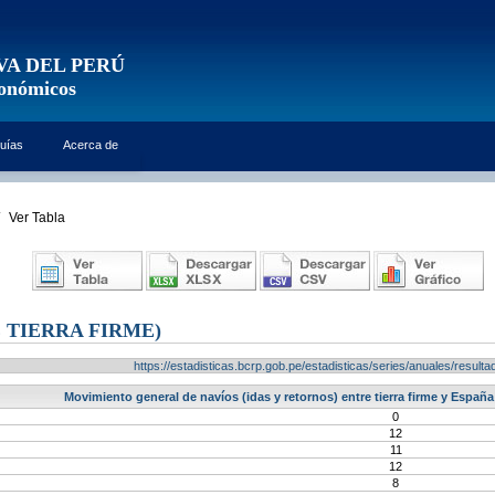
VA DEL PERÚ
conómicos
uías
Acerca de
Ver Tabla
 TIERRA FIRME)
https://estadisticas.bcrp.gob.pe/estadisticas/series/anuales/resu
Movimiento general de navíos (idas y retornos) entre tierra firme y España
0
12
11
12
8