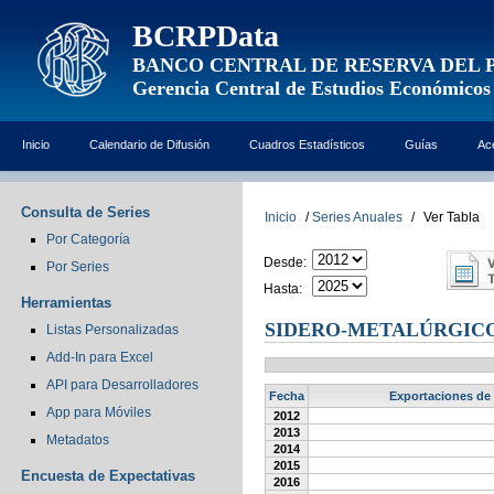
BCRPData
BANCO CENTRAL DE RESERVA DEL 
Gerencia Central de Estudios Económicos
Inicio
Calendario de Difusión
Cuadros Estadísticos
Guías
Ac
Consulta de Series
Inicio
/
Series Anuales
/
Ver Tabla
Por Categoría
Desde:
Por Series
Hasta:
Herramientas
SIDERO-METALÚRGICO
Listas Personalizadas
Add-In para Excel
API para Desarrolladores
Fecha
Exportaciones de 
App para Móviles
2012
2013
Metadatos
2014
2015
Encuesta de Expectativas
2016