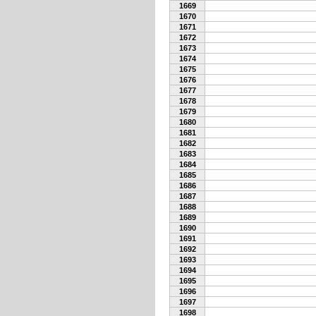
1669
1670
1671
1672
1673
1674
1675
1676
1677
1678
1679
1680
1681
1682
1683
1684
1685
1686
1687
1688
1689
1690
1691
1692
1693
1694
1695
1696
1697
1698