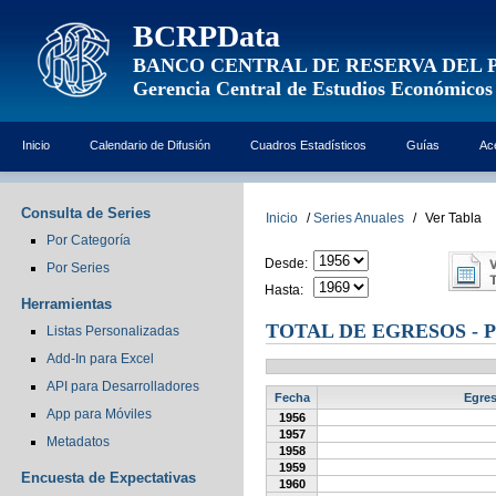
BCRPData
BANCO CENTRAL DE RESERVA DEL 
Gerencia Central de Estudios Económicos
Inicio
Calendario de Difusión
Cuadros Estadísticos
Guías
Ac
Consulta de Series
Inicio
/
Series Anuales
/
Ver Tabla
Por Categoría
Desde:
Por Series
Hasta:
Herramientas
TOTAL DE EGRESOS - 
Listas Personalizadas
Add-In para Excel
API para Desarrolladores
Fecha
Egres
App para Móviles
1956
1957
Metadatos
1958
1959
Encuesta de Expectativas
1960