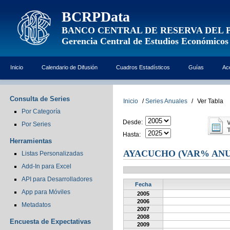
BCRPData
BANCO CENTRAL DE RESERVA DEL 
Gerencia Central de Estudios Económicos
Inicio
Calendario de Difusión
Cuadros Estadísticos
Guías
Ac
Consulta de Series
Inicio
/
Series Anuales
/
Ver Tabla
Por Categoría
Desde:
Por Series
Hasta:
Herramientas
AYACUCHO (VAR% ANU
Listas Personalizadas
Add-In para Excel
API para Desarrolladores
Fecha
App para Móviles
2005
2006
Metadatos
2007
2008
Encuesta de Expectativas
2009