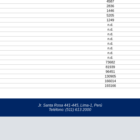
4587
2836
1446
5205
1249
n.d.
n.d.
n.d.
n.d.
n.d.
n.d.
n.d.
n.d.
73682
81939
96451
130905
166014
193166
Jr. Santa Rosa 441-445, Lima-1, Perú
Teléfono: (511) 613 2000