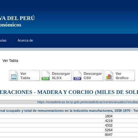
VA DEL PERÚ
conómicos
uías
Acerca de
Ver Tabla
RACIONES - MADERA Y CORCHO (MILES DE SOL
https://estadisticas.bcrp.gob.pe/estadisticas/series/anuales/resu
nal ocupado y total de remuneraciones en la industria manufacturera, 1938-1970 - To
1804
4219
4332
5264
8047