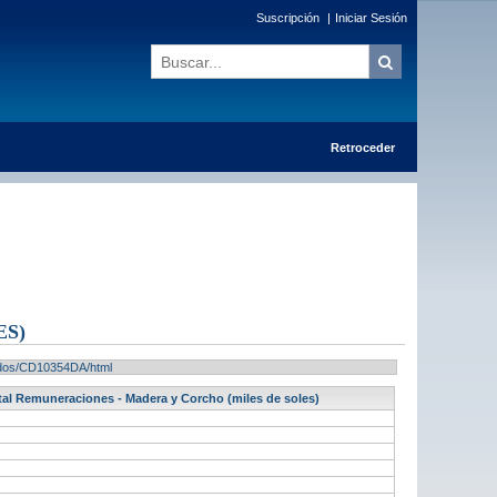
Suscripción
|
Iniciar Sesión
Retroceder
ES)
ltados/CD10354DA/html
tal Remuneraciones - Madera y Corcho (miles de soles)