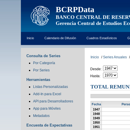
BCRPData
BANCO CENTRAL DE RESER
Gerencia Central de Estudios E
Inicio
Calendario de Difusión
Cuadros Estadísticos
G
Consulta de Series
Inicio
/
Series Anuales
/
Por Categoría
Desde:
Por Series
Hasta:
Herramientas
TOTAL REMUNE
Listas Personalizadas
Add-In para Excel
API para Desarrolladores
Fecha
Perso
App para Móviles
1947
1948
Metadatos
1949
1950
Encuesta de Expectativas
1951