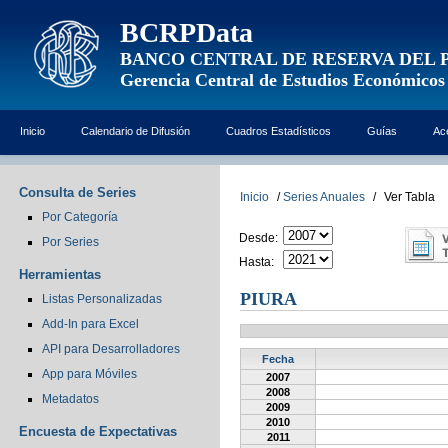
BCRPData
BANCO CENTRAL DE RESERVA DEL 
Gerencia Central de Estudios Económicos
Inicio
Calendario de Difusión
Cuadros Estadísticos
Guías
Ac
Consulta de Series
Inicio
/
Series Anuales
/
Ver Tabla
Por Categoría
Desde:
Por Series
Hasta:
Herramientas
PIURA
Listas Personalizadas
Add-In para Excel
API para Desarrolladores
Fecha
App para Móviles
2007
2008
Metadatos
2009
2010
Encuesta de Expectativas
2011