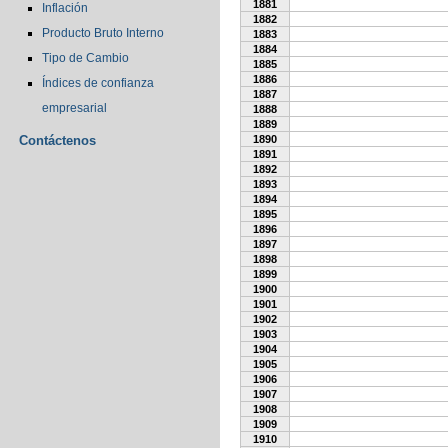
1881
Inflación
1882
Producto Bruto Interno
1883
1884
Tipo de Cambio
1885
1886
Índices de confianza
1887
empresarial
1888
1889
Contáctenos
1890
1891
1892
1893
1894
1895
1896
1897
1898
1899
1900
1901
1902
1903
1904
1905
1906
1907
1908
1909
1910