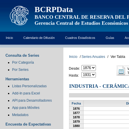
BCRPData
BANCO CENTRAL DE RESERVA DEL 
Gerencia Central de Estudios Económicos
Inicio
Calendario de Difusión
Cuadros Estadísticos
Guías
Ac
Consulta de Series
Inicio
/
Series Anuales
/
Ver Tabla
Por Categoría
Desde:
Por Series
Hasta:
Herramientas
INDUSTRIA - CERÁMIC
Listas Personalizadas
Add-In para Excel
API para Desarrolladores
Fecha
D
App para Móviles
1876
1877
Metadatos
1878
1879
Encuesta de Expectativas
1880